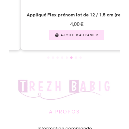
ot de 12 / 1.5 cm (ref1)
Appliqué Flex tête de mort épé
00
€
4,00
€
 AU PANIER
AJOUTER AU PAN
A PROPOS
Information commande