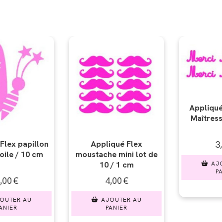
Appliqué Flex Merci
Maîtresse V5 10 cm
qué Flex
Appliqué F
3,00
€
 mini lot de
rêve 2
/ 1 cm
AJOUTER AU
PANIER
00
€
6,
UTER AU
AJO
NIER
PA