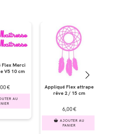
lex attrape
Appliqué Flex Petite
Appliqué Fl
 / 15 cm
crevette / 10 cm
profil 
00
€
4,00
€
4,0
UTER AU
AJOUTER AU
AJOU
NIER
PANIER
PAN