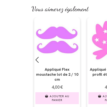
Vous aimerez également
qué Flex
Appliqué Flex papillon
Appli
lot de 2 / 10
profil étoile / 10 cm
moustache
cm
10 
,00
€
4,00
€
4,
OUTER AU
AJOUTER AU
AJO
ANIER
PANIER
PA