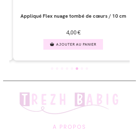
 de cœurs / 10 cm
Appliqué Flex lune étoile cœur fi
4,00
€
PANIER
AJOUTER AU PANIER
A PROPOS