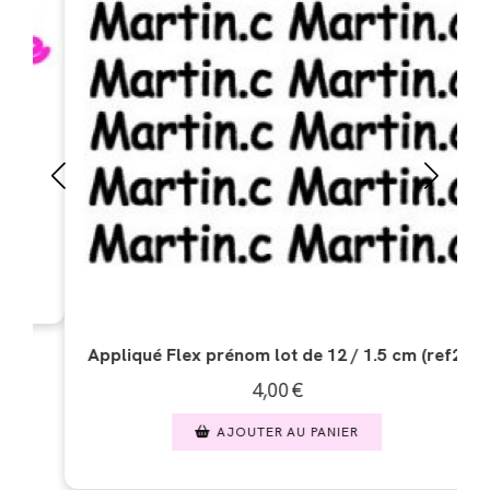
Appliqué Flex Merci Ma
3,00
AJOUTER A
nom lot de 12 / 1.5 cm (ref2)
4,00
€
JOUTER AU PANIER