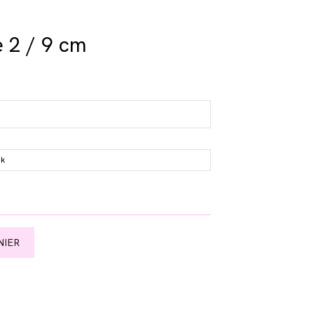
 2 / 9 cm
ck
NIER