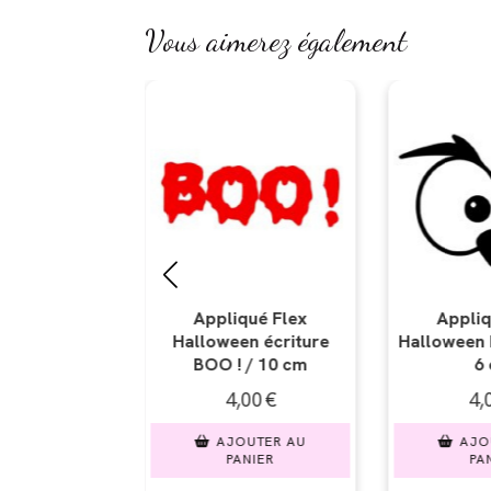
Vous aimerez également
iqué Flex
Appliqué Flex
Appli
en écriture
Halloween hibou 1 / 9 x
Halloween
! / 10 cm
6 cm
9
,00
€
4,00
€
4
OUTER AU
AJOUTER AU
AJ
ANIER
PANIER
P