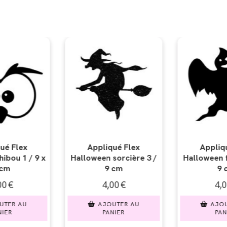
qué Flex
Appliqué Flex
Appli
 sorcière 3 /
Halloween fantôme 1 /
Halloween
 cm
9 cm
,00
€
4,00
€
4,
OUTER AU
AJOUTER AU
AJO
ANIER
PANIER
PA