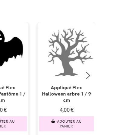
qué Flex
Appliqué Flex
Appliq
 arbre 1 / 9
Halloween araignée 3 -
Halloween c
cm
Lot de 2 / 6 et 4 cm
7 x
00
€
4,00
€
4,
UTER AU
AJOUTER AU
AJO
NIER
PANIER
PA