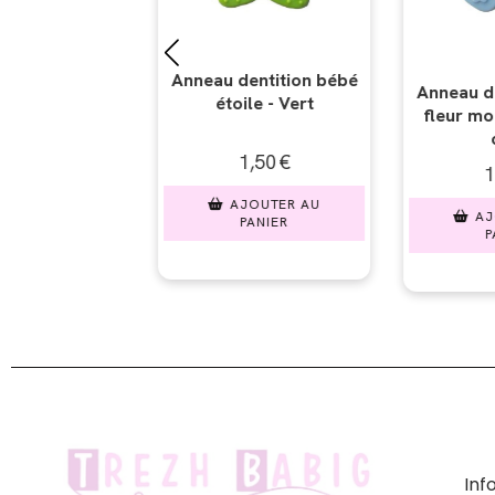
ntition bébé
Anneau dentition bébé
Anneau den
e - Vert
fleur modèle 2 - Bleu
rond - B
clair
50
€
1,50
€
1,
UTER AU
AJOUTER AU
AJO
NIER
PANIER
PA
In