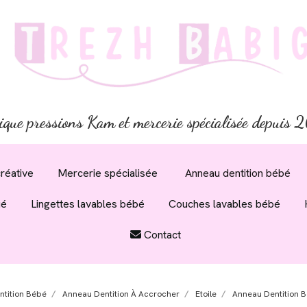
ique pressions Kam et mercerie spécialisée depuis
réative
Mercerie spécialisée
Anneau dentition bébé
ué
Lingettes lavables bébé
Couches lavables bébé
Contact
tition Bébé
Anneau Dentition À Accrocher
Etoile
Anneau Dentition Bé