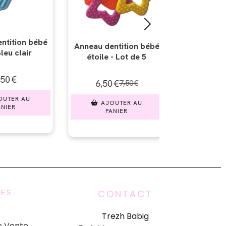
Anneau dentition bébé
Anneau dent
tition bébé
étoile - Rose fuchsia
étoile -
 Lot de 5
1,50
€
1,5
€
7,50
€
AJOUTER AU
AJOU
PANIER
PAN
UTER AU
IER
UES
CONTACT
Trezh Babig
e Vente