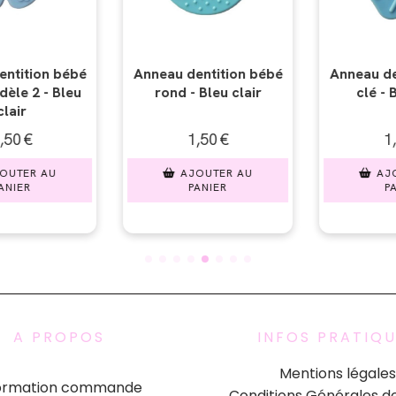
tition bébé
Anneau dentition bébé
Anneau den
leu clair
clé - Bleu clair
étoile -
50
€
1,50
€
6,50
UTER AU
AJOUTER AU
AJO
NIER
PANIER
PAN
A PROPOS
INFOS PRATIQ
Mentions légales
formation commande
Conditions Générales d