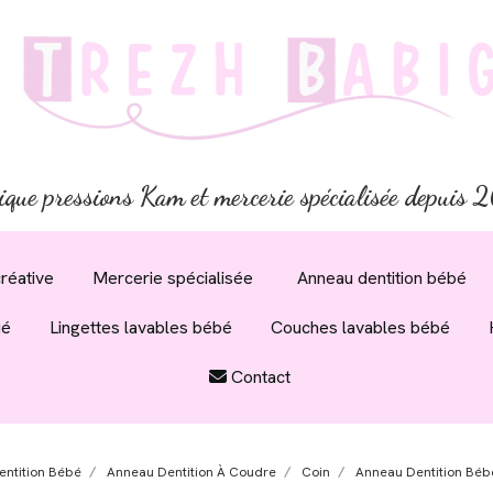
ique pressions Kam et mercerie spécialisée depuis
réative
Mercerie spécialisée
Anneau dentition bébé
ué
Lingettes lavables bébé
Couches lavables bébé
Contact
ntition Bébé
Anneau Dentition À Coudre
Coin
Anneau Dentition Bébé