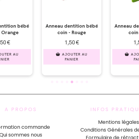
ntition bébé
Anneau dentition bébé
Anneau den
- Rouge
coin - Vert
coin 
50
€
1,50
€
1,
UTER AU
AJOUTER AU
ARTICLE 
NIER
PANIER
A PROPOS
INFOS PRATIQ
Mentions légales
formation commande
Conditions Générales d
Qui sommes nous
Formulaire de rétract