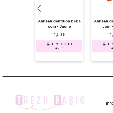
ntition bébé
Anneau dentition bébé
Anneau de
 - Jaune
coin - Orange
coin 
,50
€
1,50
€
1,
OUTER AU
AJOUTER AU
AJO
ANIER
PANIER
PA
In