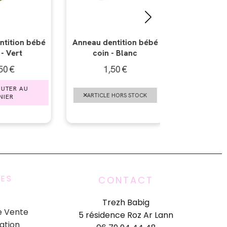
tition bébé
Anneau dentition bébé
Anneau den
- Blanc
coin - Rose clair
coin - B
50
€
1,50
€
1,5
AJOUTER AU
AJOU
HORS STOCK
PANIER
PAN
UES
CONTACT
Trezh Babig
e Vente
5 résidence Roz Ar Lann
ation