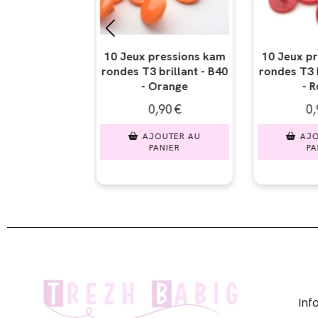
ressions kam
10 Jeux pressions kam
10 Jeux pr
rillant - B40
rondes T3 brillant - B54
rondes T3 br
range
- Rouge
Rouge 
90
€
0,90
€
0,
UTER AU
AJOUTER AU
AJO
NIER
PANIER
PA
In