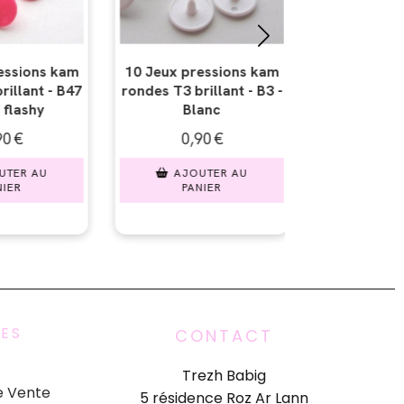
essions kam
10 Jeux pressions kam
10 Jeux pre
illant - B3 -
rondes T3 brillant - B22
rondes T3 br
anc
- Crème
- Ma
0
€
0,90
€
0,9
TER AU
AJOUTER AU
AJOU
IER
PANIER
PAN
UES
CONTACT
Trezh Babig
e Vente
5 résidence Roz Ar Lann