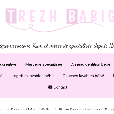
ique pressions Kam et mercerie spécialisée depuis
 créative
Mercerie spécialisée
Anneau dentition bébé
ué
Lingettes lavables bébé
Couches lavables bébé
Contact
 Kam
Pressions KAM
T3 Brillant
10 Jeux Pressions Kam Rondes T3 Brilla