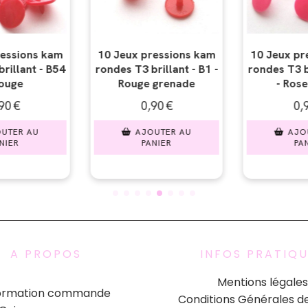
essions kam
10 Jeux pressions kam
10 Jeux pr
illant - B1 -
rondes T3 brillant - B47
rondes T3 br
grenade
- Rose flashy
Bl
90
€
0,90
€
0,9
UTER AU
AJOUTER AU
AJOU
NIER
PANIER
PAN
A PROPOS
INFOS PRATIQ
Mentions légales
formation commande
Conditions Générales d