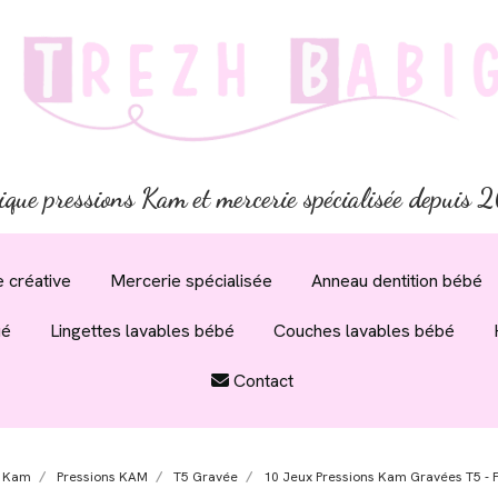
ique pressions Kam et mercerie spécialisée depuis
 créative
Mercerie spécialisée
Anneau dentition bébé
ué
Lingettes lavables bébé
Couches lavables bébé
Contact
s Kam
Pressions KAM
T5 Gravée
10 Jeux Pressions Kam Gravées T5 - F