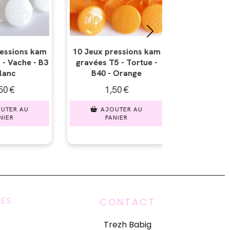
s kam
10 Jeux pressions kam
10 Jeux pressions
ue -
gravées T5 - Tête de
gravées T5 - Lapin 
mort - B22 - Crème
- Rose moyen
1,50
€
1,50
€
U
AJOUTER AU
ARTICLE HORS STO
PANIER
UES
CONTACT
Trezh Babig