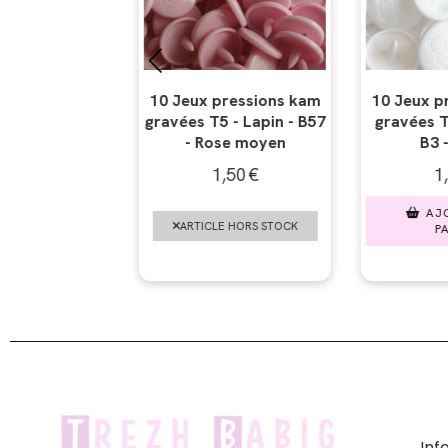
ns kam
10 Jeux pressions kam
10 Jeux pression
n - B57
gravées T5 - Ourson -
gravées T5 - Cake
n
B3 - Blanc
- Rose Flash
1,50
€
1,50
€
AJOUTER AU
AJOUTER A
OCK
PANIER
PANIER
In