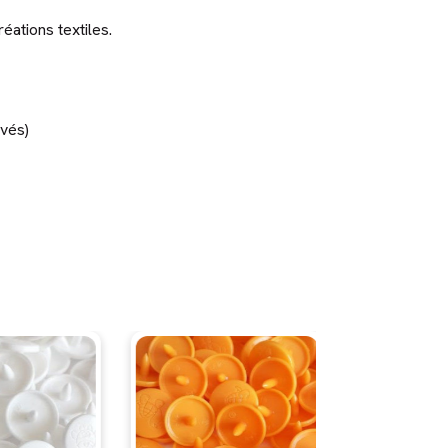
éations textiles.
avés)