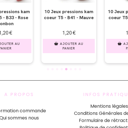
essions kam
10 Jeux pressions kam
10 Jeux pr
 B41 - Mauve
coeur T5 - B34 - Prune
coeur T5 -
cit
20
€
1,20
€
1,2
UTER AU
AJOUTER AU
AJOU
NIER
PANIER
PAN
A PROPOS
INFOS PRATIQ
Mentions légales
formation commande
Conditions Générales d
Qui sommes nous
Formulaire de rétract
Politique de confident