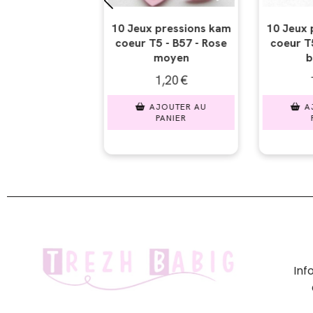
ressions kam
10 Jeux pressions kam
10 Jeux pr
- B57 - Rose
coeur T5 - B33 - Rose
coeur T5 -
oyen
bonbon
20
€
1,20
€
1,
UTER AU
AJOUTER AU
AJO
NIER
PANIER
PA
In