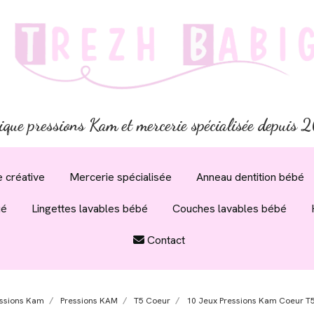
ique pressions Kam et mercerie spécialisée depuis
 créative
Mercerie spécialisée
Anneau dentition bébé
ué
Lingettes lavables bébé
Couches lavables bébé
Contact
ssions Kam
Pressions KAM
T5 Coeur
10 Jeux Pressions Kam Coeur T5