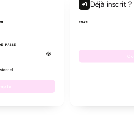
Déjà inscrit ?
OM
EMAIL
DE PASSE
Co
ssionnel
ompte